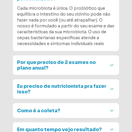
Cada microbiota é única. O probiótico que 
equilibra o intestino do seu vizinho pode não 
fazer nada por você (ou até atrapalhar). O 
nosso é formulado a partir do seu exame e das 
características da sua microbiota. O uso de 
cepas bacterianas específicas atende a 
necessidades e sintomas individuais reais
Por que preciso de 2 exames no 
plano anual?
Porque equilíbrio se acompanha. O primeiro 
exame mostra o ponto de partida. O segundo 
Eu preciso de nutricionista pra fazer 
mostra a evolução e ajusta o caminho. É a 
isso?
diferença entre adivinhar e saber se está 
funcionando.
Consulte seu profissional de saúde de 
confiança para que ele possa realizar o melhor 
Como é a coleta?
tratamento para o seu caso e siga as 
recomendações presentes no nosso laudo, ou 
A coleta é prática e feita por você mesmo, em 
contrate seu plano + consultoria de um 
casa, seguindo um passo a passo simples. 
Em quanto tempo vejo resultado?
especialista da GoGenetic You.